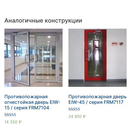
Аналогичные конструкции
Противопожарная
Противопожарная дверь
огнестойкая дверь EIW-
EIW-45 / серия FRM7117
15 / серия FRM7104
Оценка
24 850
₽
5.00
Оценка
14 350
₽
из 5
5.00
из 5