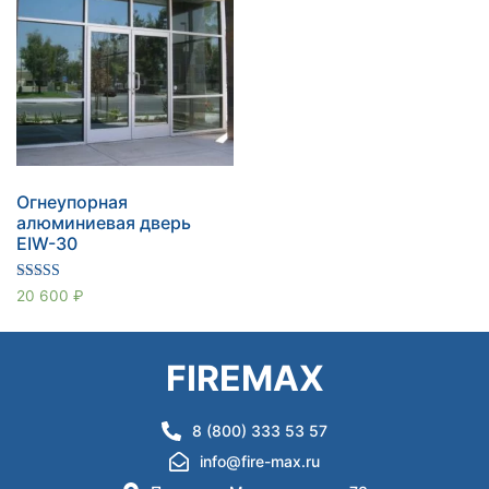
Огнеупорная
алюминиевая дверь
EIW-30
Оценка
20 600
₽
5.00
из 5
FIREMAX
8 (800) 333 53 57
info@fire-max.ru