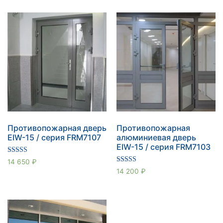
Противопожарная дверь
Противопожарная
EIW-15 / серия FRM7107
алюминиевая дверь
EIW-15 / серия FRM7103
Оценка
14 650
₽
5.00
Оценка
14 200
₽
из 5
4.67
из 5