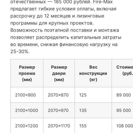
отечественных — 185 000 рублей. Fire-Max
предлагает гибкие условия оплаты, включая
рассрочку до 12 месяцев и лизинговые
программы для крупных проектов.
Возможность поэтапной поставки и монтажа
позволяет распределить капитальные затраты
во времени, снижая финансовую нагрузку на
25-30%.
Размер
Размер
Вес
Стоимо
проема
двери
конструкции
(руб.
(мм)
(мм)
(кг)
2100×900
2070×870
125
89 000
2100×1000
2070×970
135
95 000
2100×1200
2070×1170
155
108 000