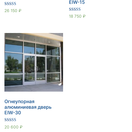
EIW-15
Оценка
26 150
₽
5.00
Оценка
18 750
₽
из 5
5.00
из 5
Огнеупорная
алюминиевая дверь
EIW-30
Оценка
20 600
₽
5.00