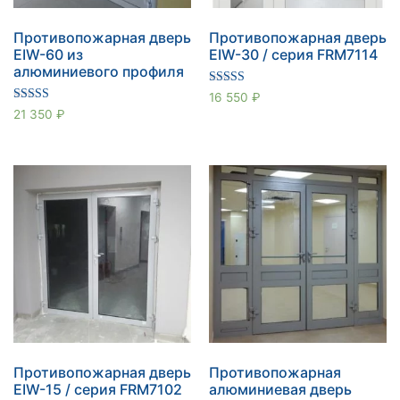
Противопожарная дверь
Противопожарная дверь
EIW-60 из
EIW-30 / серия FRM7114
алюминиевого профиля
Оценка
16 550
₽
5.00
Оценка
21 350
₽
из 5
5.00
из 5
Противопожарная дверь
Противопожарная
EIW-15 / серия FRM7102
алюминиевая дверь