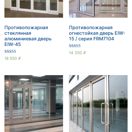
Противопожарная
Противопожарная
стеклянная
огнестойкая дверь EIW-
алюминиевая дверь
15 / серия FRM7104
EIW-45
Оценка
14 350
₽
5.00
Оценка
18 550
₽
из 5
5.00
из 5