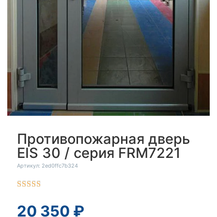
Противопожарная дверь
EIS 30 / серия FRM7221
Артикул: 2ed0ffc7b324





20 350
₽