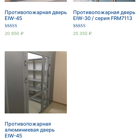
Противопожарная дверь
Противопожарная дверь
EIW-45
EIW-30 / серия FRM7113
Оценка
Оценка
20 950
₽
25 350
₽
5.00
5.00
из 5
из 5
Противопожарная
алюминиевая дверь
EIW-45